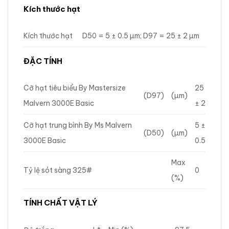
Kích thước hạt
Kích thước hạt
D50 = 5 ± 0.5 µm; D97 = 25 ± 2 µm
ĐẶC TÍNH
Cỡ hạt tiêu biểu By Mastersize
25
(D97)
(µm)
Malvern 3000E Basic
± 2
Cỡ hạt trung bình By Ms Malvern
5 ±
(D50)
(µm)
3000E Basic
0.5
Max
Tỷ lệ sót sàng 325#
0
(%)
TÍNH CHẤT VẬT LÝ