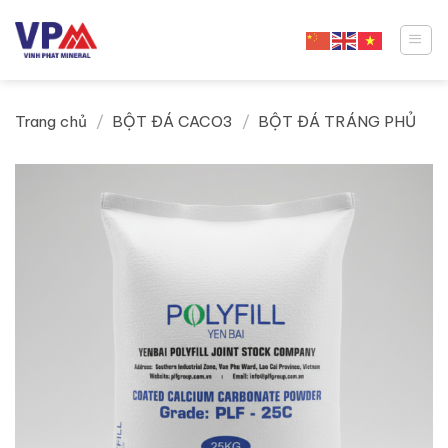
Skip
to
content
Trang chủ
/
BỘT ĐÁ CACO3
/
BỘT ĐÁ TRÁNG PHỦ