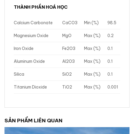
THÀNH PHẦN HOÁ HỌC
Calcium Carbonate
CaCO3
Min (%)
98.5
Magnesium Oxide
MgO
Max (%)
0.2
Iron Oxide
Fe2O3
Max (%)
0.1
Aluminum Oxide
Al2O3
Max (%)
0.1
Silica
SiO2
Max (%)
0.1
Titanium Dioxide
TiO2
Max (%)
0.001
SẢN PHẨM LIÊN QUAN