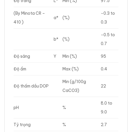
Độ trắng
L*
Min (%)
97.5
(By Minota CR –
-0.3 to
a*
(%)
410 )
0.3
-0.5 to
b*
(%)
0.7
Độ sáng
Y
Min (%)
95
Độ ẩm
Max (%)
0.4
Min (g/100g
Độ thấm dầu DOP
22
CaCO3)
8.0 to
pH
%
9.0
Tỷ trọng
%
2.7