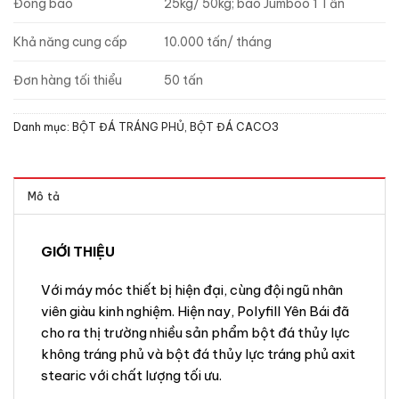
Đóng bao
25kg/ 50kg; bao Jumboo 1 Tấn
Khả năng cung cấp
10.000 tấn/ tháng
Đơn hàng tối thiểu
50 tấn
Danh mục:
BỘT ĐÁ TRÁNG PHỦ
,
BỘT ĐÁ CACO3
Mô tả
GIỚI THIỆU
Với máy móc thiết bị hiện đại, cùng đội ngũ nhân
viên giàu kinh nghiệm. Hiện nay, Polyfill Yên Bái đã
cho ra thị trường nhiều sản phẩm bột đá thủy lực
không tráng phủ và bột đá thủy lực tráng phủ axit
stearic với chất lượng tối ưu.