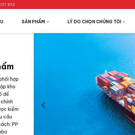
097 823
ỆU
SẢN PHẨM
LÝ DO CHỌN CHÚNG TÔI
phẩm
phối hợp
hập kho
́ để
 chính
ợc kiểm
̂u cầu
cách: PP
mbo