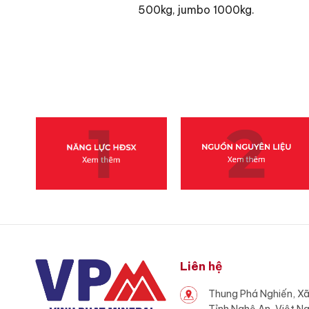
500kg, jumbo 1000kg.
Liên hệ
Thung Phá Nghiến, X
Tỉnh Nghệ An, Việt N